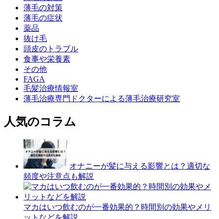
薄毛の対策
薄毛の症状
薬品
抜け毛
頭皮のトラブル
食事や栄養素
その他
FAGA
毛髪治療情報室
薄毛治療専門ドクターによる薄毛治療研究室
人気のコラム
オナニーが髪に与える影響とは？適切な
頻度や注意点も解説
マカはいつ飲むのが一番効果的？時間別の効果やメリ
ットなどを解説