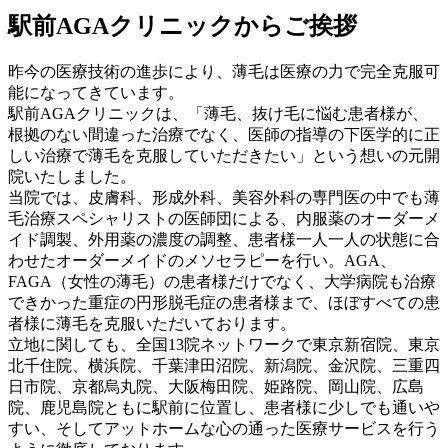
駅前AGAクリニックからご挨拶
昨今の医療技術の進歩により、薄毛は医療の力で完全克服可
能になってきています。
駅前AGAクリニックは、「薄毛、抜け毛に悩む患者様が、
根拠のない間違った治療でなく、医師の指導の下医学的に正
しい治療で薄毛を克服していただきたい」という想いの元開
院いたしました。
当院では、皮膚科、形成外科、美容外科の専門医の中でも薄
毛治療スペシャリストの医師団による、内服薬のオーダーメ
イド調製、外用薬の濃度の調整、患者様一人一人の状態に合
わせたオーダーメイドのメソセラピーを行い。AGA、
FAGA（女性の薄毛）の患者様だけでなく、大学病院も治療
できかった重症の円形脱毛症の患者様まで、ほぼすべての患
者様に薄毛を克服いただいております。
立地に関しても、全国13院ネットワークで東京新宿院、東京
北千住院、横浜院、千葉津田沼院、新潟院、金沢院、三重四
日市院、京都烏丸院、大阪梅田院、姫路院、岡山院、広島
院、鹿児島院ともに駅前に位置し、患者様に少しでも通いや
すい、そしてアットホームな心の通った医療サービスを行う