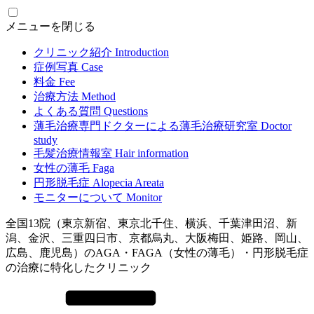
メニューを閉じる
クリニック紹介
Introduction
症例写真
Case
料金
Fee
治療方法
Method
よくある質問
Questions
薄毛治療専門ドクターによる
薄毛治療研究室
Doctor
study
毛髪治療情報室
Hair information
女性の薄毛
Faga
円形脱毛症
Alopecia Areata
モニターについて
Monitor
全国13院（東京新宿、東京北千住、横浜、千葉津田沼、新
潟、金沢、三重四日市、京都烏丸、大阪梅田、姫路、岡山、
広島、鹿児島）のAGA・FAGA（女性の薄毛）・円形脱毛症
の治療に特化したクリニック