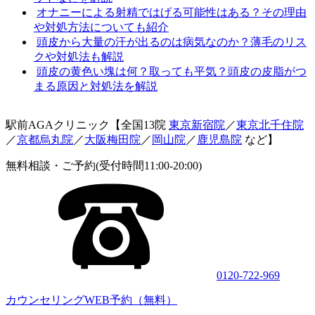
オナニーによる射精ではげる可能性はある？その理由
や対処方法についても紹介
頭皮から大量の汗が出るのは病気なのか？薄毛のリス
クや対処法も解説
頭皮の黄色い塊は何？取っても平気？頭皮の皮脂がつ
まる原因と対処法を解説
駅前AGAクリニック【全国13院
東京新宿院
／
東京北千住院
／
京都烏丸院
／
大阪梅田院
／
岡山院
／
鹿児島院
など】
無料相談・ご予約(受付時間11:00-20:00)
0120-722-969
カウンセリングWEB予約（無料）