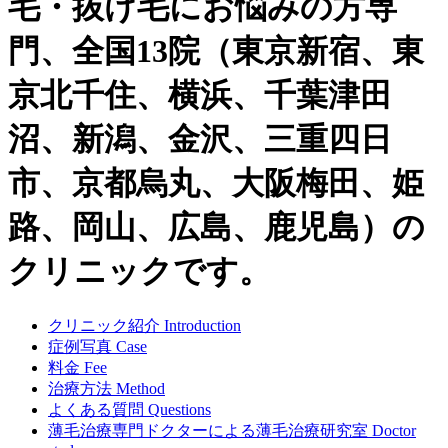
毛・抜け毛にお悩みの方専
門、全国13院（東京新宿、東
京北千住、横浜、千葉津田
沼、新潟、金沢、三重四日
市、京都烏丸、大阪梅田、姫
路、岡山、広島、鹿児島）の
クリニックです。
クリニック紹介
Introduction
症例写真
Case
料金
Fee
治療方法
Method
よくある質問
Questions
薄毛治療専門ドクターによる
薄毛治療研究室
Doctor