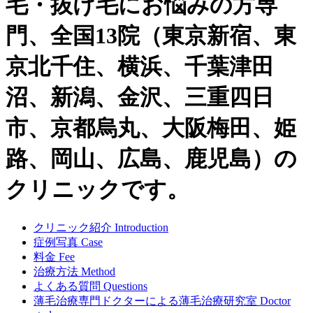
毛・抜け毛にお悩みの方専
門、全国13院（東京新宿、東
京北千住、横浜、千葉津田
沼、新潟、金沢、三重四日
市、京都烏丸、大阪梅田、姫
路、岡山、広島、鹿児島）の
クリニックです。
クリニック紹介
Introduction
症例写真
Case
料金
Fee
治療方法
Method
よくある質問
Questions
薄毛治療専門ドクターによる
薄毛治療研究室
Doctor