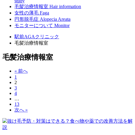
study
毛髪治療情報室
Hair information
女性の薄毛
Faga
円形脱毛症
Alopecia Areata
モニターについて
Monitor
駅前AGAクリニック
毛髪治療情報室
毛髪治療情報室
« 前へ
1
2
3
4
…
13
次へ »