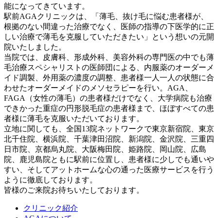
能になってきています。
駅前AGAクリニックは、「薄毛、抜け毛に悩む患者様が、
根拠のない間違った治療でなく、医師の指導の下医学的に正
しい治療で薄毛を克服していただきたい」という想いの元開
院いたしました。
当院では、皮膚科、形成外科、美容外科の専門医の中でも薄
毛治療スペシャリストの医師団による、内服薬のオーダーメ
イド調製、外用薬の濃度の調整、患者様一人一人の状態に合
わせたオーダーメイドのメソセラピーを行い。AGA、
FAGA（女性の薄毛）の患者様だけでなく、大学病院も治療
できかった重症の円形脱毛症の患者様まで、ほぼすべての患
者様に薄毛を克服いただいております。
立地に関しても、全国13院ネットワークで東京新宿院、東京
北千住院、横浜院、千葉津田沼院、新潟院、金沢院、三重四
日市院、京都烏丸院、大阪梅田院、姫路院、岡山院、広島
院、鹿児島院ともに駅前に位置し、患者様に少しでも通いや
すい、そしてアットホームな心の通った医療サービスを行う
ように徹底しております。
皆様のご来院お待ちいたしております。
クリニック紹介