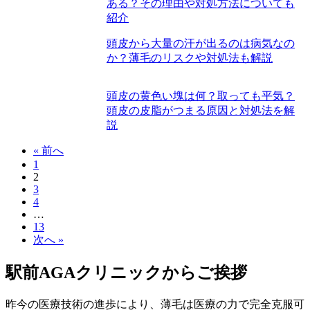
ある？その理由や対処方法についても
紹介
頭皮から大量の汗が出るのは病気なの
か？薄毛のリスクや対処法も解説
頭皮の黄色い塊は何？取っても平気？
頭皮の皮脂がつまる原因と対処法を解
説
« 前へ
1
2
3
4
…
13
次へ »
駅前AGAクリニックからご挨拶
昨今の医療技術の進歩により、薄毛は医療の力で完全克服可