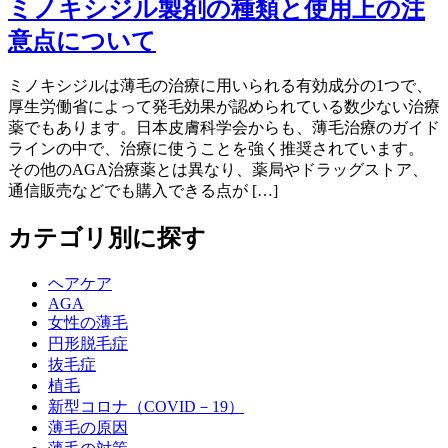
ミノキシジル製剤の種類と使用上の注
意点について
ミノキシジルは薄毛の治療に用いられる有効成分の1つで、
厚生労働省によって発毛効果が認められている数少ない治療
薬でもあります。日本皮膚科学会からも、薄毛治療のガイド
ラインの中で、治療に使うことを強く推奨されています。
その他のAGA治療薬とは異なり、薬局やドラッグストア、
通信販売などでも購入できる点が […]
カテゴリ別に探す
ヘアケア
AGA
女性の薄毛
円形脱毛症
抜毛症
植毛
新型コロナ（COVID－19）
薄毛の原因