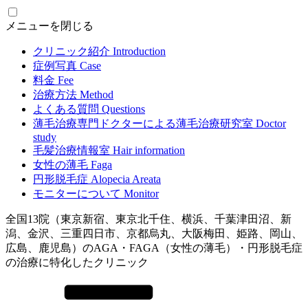
メニューを閉じる
クリニック紹介
Introduction
症例写真
Case
料金
Fee
治療方法
Method
よくある質問
Questions
薄毛治療専門ドクターによる
薄毛治療研究室
Doctor
study
毛髪治療情報室
Hair information
女性の薄毛
Faga
円形脱毛症
Alopecia Areata
モニターについて
Monitor
全国13院（東京新宿、東京北千住、横浜、千葉津田沼、新
潟、金沢、三重四日市、京都烏丸、大阪梅田、姫路、岡山、
広島、鹿児島）のAGA・FAGA（女性の薄毛）・円形脱毛症
の治療に特化したクリニック